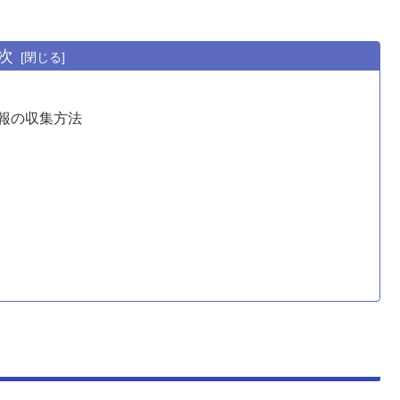
次
報の収集方法